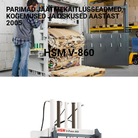
PARIMAD JÄÄTMEKÄITLUSSEADMED,
KOGEMUSED JA OSKUSED AASTAST
2005
HSM V-860