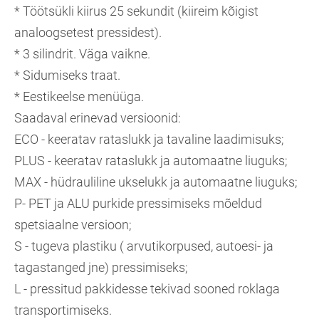
* Töötsükli kiirus 25 sekundit (kiireim kõigist
analoogsetest pressidest).
* 3 silindrit. Väga vaikne.
* Sidumiseks traat.
* Eestikeelse menüüga.
Saadaval erinevad versioonid:
ECO - keeratav rataslukk ja tavaline laadimisuks;
PLUS - keeratav rataslukk ja automaatne liuguks;
MAX - hüdrauliline ukselukk ja automaatne liuguks;
P- PET ja ALU purkide pressimiseks mõeldud
spetsiaalne versioon;
S - tugeva plastiku ( arvutikorpused, autoesi- ja
tagastanged jne) pressimiseks;
L - pressitud pakkidesse tekivad sooned roklaga
transportimiseks.