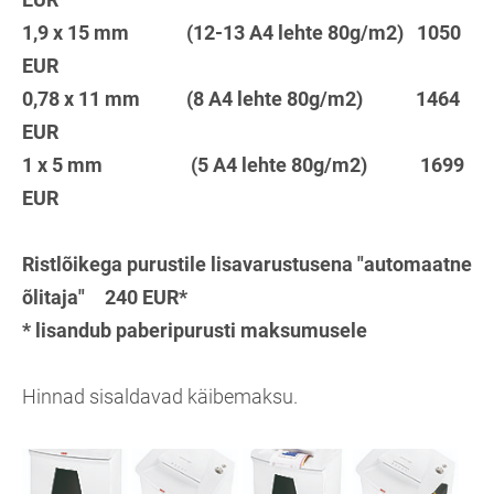
1,9 x 15 mm (12-13 A4 lehte 80g/m2) 1050
EUR
0,78 x 11 mm (8 A4 lehte 80g/m2) 1464
EUR
1 x 5 mm (5 A4 lehte 80g/m2) 1699
EUR
Ristlõikega purustile lisavarustusena "automaatne
õlitaja" 240 EUR*
* lisandub paberipurusti maksumusele
Hinnad sisaldavad käibemaksu.