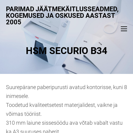
PARIMAD JÄÄTMEKÄITLUSSEADMED,
KOGEMUSED JA OSKUSED AASTAST
2005
HSM SECURIO B34
Suurepärane paberipurusti avatud kontorisse, kuni 8
inimesele.
Toodetud kvaliteetsetest materjalidest, vaikne ja
võimas tööriist.
310 mm laiune sissesöödu ava võtab vabalt vastu
ka A3 suuruses paberit.