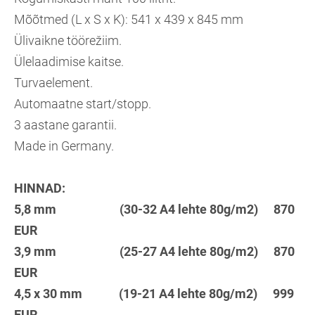
Mõõtmed (L x S x K): 541 x 439 x 845 mm
Ülivaikne töörežiim.
Ülelaadimise kaitse.
Turvaelement.
Automaatne start/stopp.
3 aastane garantii.
Made in Germany.
HINNAD:
5,8 mm (30-32 A4 lehte 80g/m2) 870
EUR
3,9 mm (25-27 A4 lehte 80g/m2) 870
EUR
4,5 x 30 mm (19-21 A4 lehte 80g/m2) 999
EUR