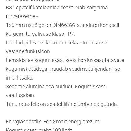
B34 spetsifikatsioonide seast leiab kõrgeima
turvataseme -
1x5 mm ristlõige on DIN66399 standardi kohaselt
kõrgeim turvalisuse klass - P7.
Loodud pidevaks kasutamiseks. Ummistuse
vastane funktsioon.
Eemaldatav kogumiskast koos korduvkasutatavate
kogumiskottidega muudab seadme tühjendamise
imelihtsaks.
Seadme alumine osa puidust. Kogumiskasti
vaatlusaken.
Tänu ratastele on seadet lihtne ümber paigutada.
Energiasäästlik. Eco Smart energiarežiim.
Kogumiskasti maht 100 liitrit.